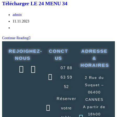
Télécharger LE 24 MENU 34
admin
11.11.2023
Continue Reading
REJOIGHEZ-
CONCT
ADRESSE
NOUS
US
&
HORAIRES
07 88
63 59
2 Rue du
Suquet –
52
06400
Réserver
CANNES
A partir de
votre
18h00