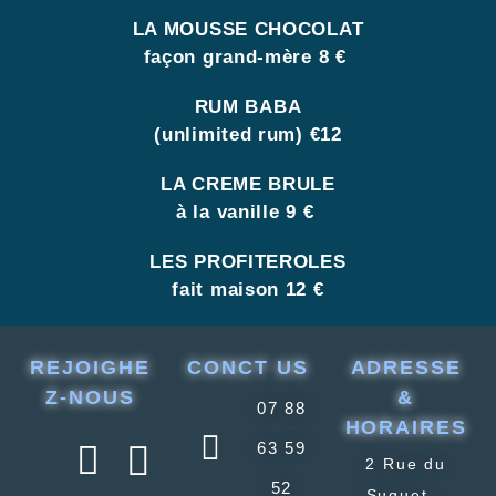
LA MOUSSE CHOCOLAT
façon grand-mère 8 €
RUM BABA
(unlimited rum) €12
LA CREME BRULE
à la vanille 9 €
LES PROFITEROLES
fait maison 12 €
REJOIGHE
CONCT US
ADRESSE
Z-NOUS
&
07 88
HORAIRES
63 59
2 Rue du
52
Suquet –