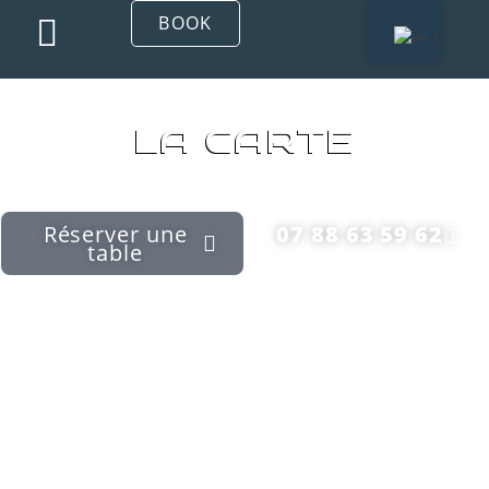
BOOK
LA CARTE
Réserver une
07 88 63 59 62
table