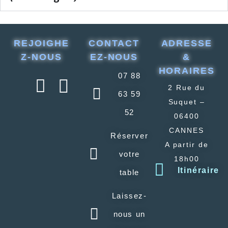
REJOIGHE
CONTACT
ADRESSE
Z-NOUS
EZ-NOUS
&
HORAIRES
07 88
2 Rue du
63 59
Suquet –
52
06400
CANNES
Réserver
A partir de
votre
18h00
Itinéraire
table
Laissez-
nous un